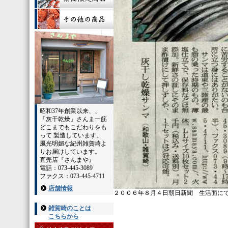
昭和37年創業以来、、
「灰干乾燥」さんま一筋
どこまでもこだわりをも
って 製造しています。
風光明媚な紀州雑賀崎よ
りお届けしています。
直売店『さんまや』
電話：073-445-3089
ファクス：073-445-4711
店舗情報
２００６年８月４日朝日新聞 生活面に
雑賀崎のことは
こちらから