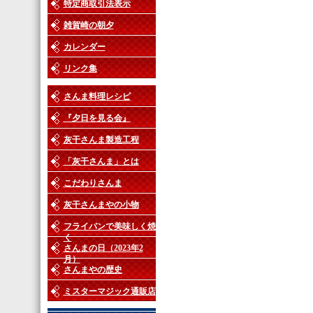
特定商取引法表示
雑賀崎の朝夕
カレンダー
リンク集
さんま料理レシピ
『夕日を見る会』
灰干さんま製造工程
「灰干さんま」とは
こだわりさんま
灰干さんまやの小物
フライパンで美味しく焼
く
さんまの日（2023年2
月）
さんまやの歴史
ミスターマジック通販店