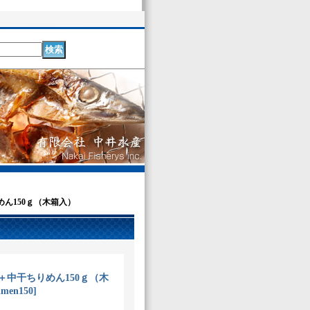
めん150ｇ（木箱入）
＋中干ちりめん150ｇ（木
imen150
]