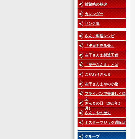
雑賀崎の朝夕
カレンダー
リンク集
さんま料理レシピ
『夕日を見る会』
灰干さんま製造工程
「灰干さんま」とは
こだわりさんま
灰干さんまやの小物
フライパンで美味しく焼
く
さんまの日（2023年2
月）
さんまやの歴史
ミスターマジック通販店
グループ