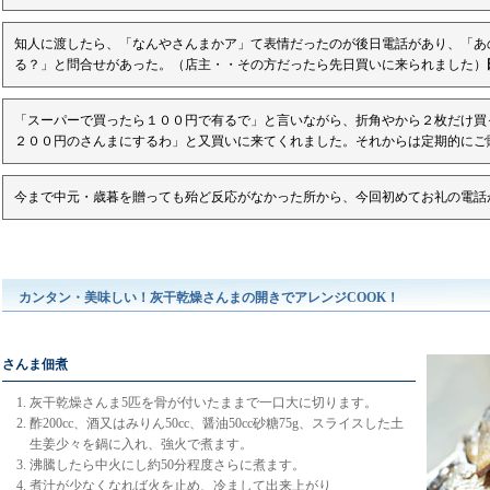
知人に渡したら、「なんやさんまかア」て表情だったのが後日電話があり、「あ
る？」と問合せがあった。（店主・・その方だったら先日買いに来られました）
「スーパーで買ったら１００円で有るで」と言いながら、折角やから２枚だけ買
２００円のさんまにするわ」と又買いに来てくれました。それからは定期的にご
今まで中元・歳暮を贈っても殆ど反応がなかった所から、今回初めてお礼の電話
カンタン・美味しい！灰干乾燥さんまの開きでアレンジCOOK！
さんま佃煮
灰干乾燥さんま5匹を骨が付いたままで一口大に切ります。
酢200cc、酒又はみりん50cc、醤油50cc砂糖75g、スライスした土
生姜少々を鍋に入れ、強火で煮ます。
沸騰したら中火にし約50分程度さらに煮ます。
煮汁が少なくなれば火を止め、冷まして出来上がり