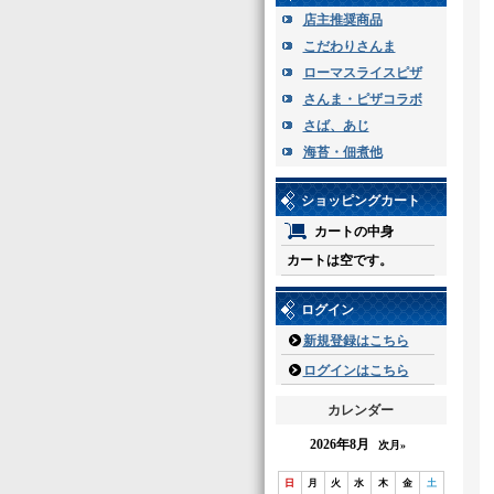
店主推奨商品
こだわりさんま
ローマスライスピザ
さんま・ピザコラボ
さば、あじ
海苔・佃煮他
ショッピングカート
カートの中身
カートは空です。
ログイン
新規登録はこちら
ログインはこちら
カレンダー
2026年8月
次月»
日
月
火
水
木
金
土