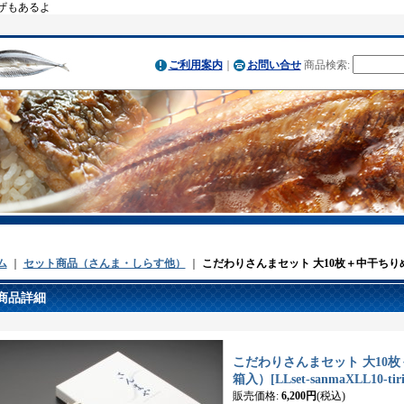
ザもあるよ
ご利用案内
｜
お問い合せ
商品検索
:
ム
｜
セット商品（さんま・しらす他）
｜
こだわりさんまセット 大10枚＋中干ちり
商品詳細
こだわりさんまセット 大10枚
箱入）
[
LLset-sanmaXLL10-tir
販売価格
:
6,200円
(税込)