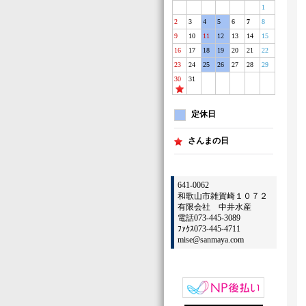
1
2
3
4
5
6
7
8
9
10
11
12
13
14
15
16
17
18
19
20
21
22
23
24
25
26
27
28
29
30
31
定休日
さんまの日
641-0062
和歌山市雑賀崎１０７２
有限会社 中井水産
電話073-445-3089
ﾌｧｸｽ073-445-4711
mise@sanmaya.com