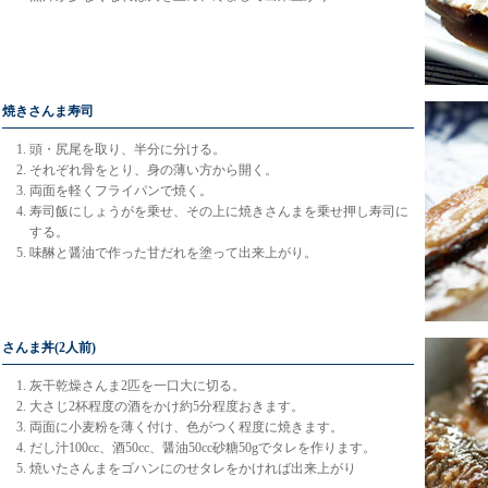
焼きさんま寿司
頭・尻尾を取り、半分に分ける。
それぞれ骨をとり、身の薄い方から開く。
両面を軽くフライパンで焼く。
寿司飯にしょうがを乗せ、その上に焼きさんまを乗せ押し寿司に
する。
味醂と醤油で作った甘だれを塗って出来上がり。
さんま丼(2人前)
灰干乾燥さんま2匹を一口大に切る。
大さじ2杯程度の酒をかけ約5分程度おきます。
両面に小麦粉を薄く付け、色がつく程度に焼きます。
だし汁100cc、酒50cc、醤油50cc砂糖50gでタレを作ります。
焼いたさんまをゴハンにのせタレをかければ出来上がり