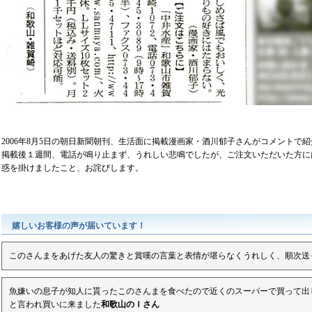
2006年8月5日の朝日新聞朝刊、生活面に掲載漫画家・酒川郁子さんがコメントで
掲載後１週間、電話が鳴り止まず、うれしい悲鳴でしたが、ご注文いただいた方に
惑を掛けましたこと、お詫びします。
嬉しいお客様の声が届いています！
このさんまをあげた友人の驚きと賞嘆の言葉と表情が堪らなくうれしく、順次送
魚嫌いの息子が知人に貰ったこのさんまを食べたので近くのスーパーで買って出
と言われ買いに来ました
和歌山のＩさん