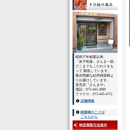
昭和37年創業以来、、
「灰干乾燥」さんま一筋
どこまでもこだわりをも
って 製造しています。
風光明媚な紀州雑賀崎よ
りお届けしています。
直売店『さんまや』
電話：073-445-3089
ファクス：073-445-4711
店舗情報
雑賀崎のことは
こちらから
特定商取引法表示