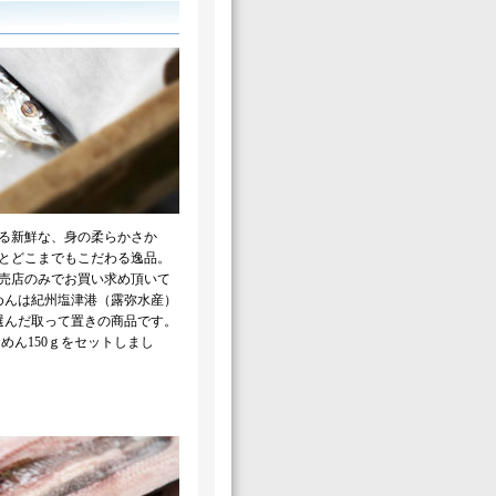
る新鮮な、身の柔らかさか
とどこまでもこだわる逸品。
売店のみでお買い求め頂いて
めんは紀州塩津港（露弥水産）
選んだ取って置きの商品です。
めん150ｇをセットしまし