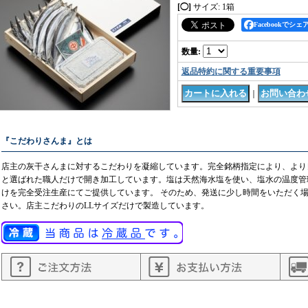
[◯]
サイズ
:
1箱
Facebookでシェ
数量
:
返品特約に関する重要事項
｜
『こだわりさんま』とは
店主の灰干さんまに対するこだわりを凝縮しています。完全銘柄指定により、より
と選ばれた職人だけで開き加工しています。塩は天然海水塩を使い、塩水の温度管
けを完全受注生産にてご提供しています。 そのため、発送に少し時間をいただく
さい。店主こだわりのLLサイズだけで製造しています。