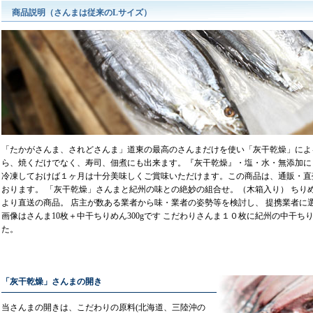
商品説明（さんまは従来のLサイズ）
「たかがさんま、されどさんま」道東の最高のさんまだけを使い「灰干乾燥」によ
ら、焼くだけでなく、寿司、佃煮にも出来ます。『灰干乾燥』・塩・水・無添加に
冷凍しておけば１ヶ月は十分美味しくご賞味いただけます。この商品は、通販・直
おります。 「灰干乾燥」さんまと紀州の味との絶妙の組合せ。（木箱入り） ちり
より直送の商品。 店主が数ある業者から味・業者の姿勢等を検討し、 提携業者に
画像はさんま10枚＋中干ちりめん300gです こだわりさんま１０枚に紀州の中干ちり
た。
「灰干乾燥」さんまの開き
当さんまの開きは、こだわりの原料(北海道、三陸沖の