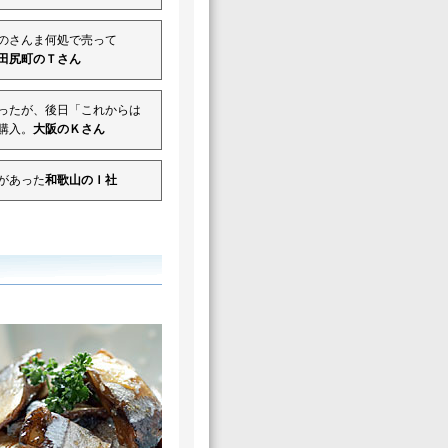
のさんま何処で売って
田尻町のＴさん
ったが、後日「これからは
購入。
大阪のＫさん
があった
和歌山のＩ社