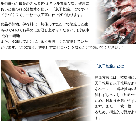
脂の乗った最高のさんま)をミネラル豊富な塩、健康に
良いと言われる活性水を使い、「灰干乾燥」にてすべ
て手づくりで、一枚一枚丁寧に仕上げております。
食品添加物、保存料は一切使わず塩だけで製造した生
ものですのでお早めにお召し上がりください。(冷蔵庫
で約一週間)
また、冷凍しておけば、永く美味しくご賞味していた
だけます。(この場合、解凍せずにセロハンを取るだけで焼いてください。)
「灰干乾燥」とは
乾燥方法には、乾燥機に
天日乾燥と灰干乾燥があ
をベースに、当社独自の
触れずじっくり（約５〜
ため、旨み分を逃がさず
ます。また、一枚一枚、
るため、衛生的で艶があ
す。